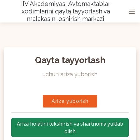
IIV Akademiyasi Avtomaktablar
xodimlarini qayta tayyorlash va
malakasini oshirish markazi
Qayta tayyorlash
uchun ariza yuborish
Ariza yuborish
Ariza holatini tekshirish va shartnoma yuklab
olish